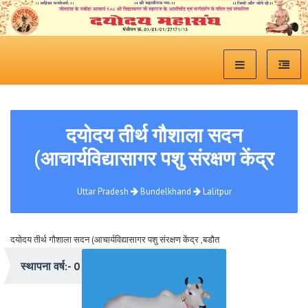
दयोदय तीर्थ गौशाला सदन
(आचार्यविद्यासागर पशु संरक्षण केंद्र
Uttar Pradesh
Bundelkhand
Lalitpur
दयोदय तीर्थ गौशाला सदन (आचार्यविद्यासागर पशु संरक्षण केंद्र ,बडौत
प्रेरणा:- संत शिरोमणी श्री विद्यासागरजी महाराज
स्थापना वर्ष:- 0