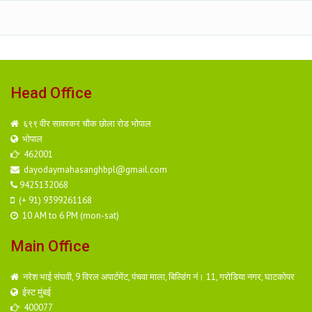
Head Office
६९९ वीर सावरकर चौक छोला रोड भोपाल
भोपाल
462001
dayodaymahasanghbpl@gmail.com
9425132068
(+ 91) 9399261168
10 AM to 6 PM (mon-sat)
Main Office
नरेश भाई संघवी, 9 विरल अपार्टमेंट, पंचवा माला, बिल्डिंग नं। 11, गरोडिया नगर, घाटकोपर
ईस्ट मुंबई
400077