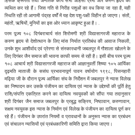
हिंसक क्रूरता तथा अनैतिक कार्य सभी अहिंसा प्रेमी और करुण हृदय को
व्यथित कर रहे हैं। जिस गति से निरीह पशुओं का वध किया जा रहा है, यही
स्थिति रही तो आगामी पंद्रह वर्षों में यह देश पशु-पक्षी विहीन हो जाएगा। संतों,
महंतों, ऋषियों, मुनियों का इस ओर ध्यान आकृष्ट हुआ है। .
परम पूज्य १०८ दिगंबराचार्य संत शिरोमणी श्री विद्यासागरजी महाराज के
करुण हृदय से देशोत्थान के लिए मांस निर्यात प्रतिबंध की आवाज निकली,
उनके शुभ आशीर्वाद एवं प्रेरणा से संस्कारधानी जबलपुर में गौशाला खोलने के
लिए दिगंबर जैन समाज की भावना काफी समय से रही है। इसी बीच परम पूज्य
१०८ आचार्य श्री विद्यासागरजी महाराज की आज्ञानुवर्ती शिष्या १०५ आर्यिका
दृढ़मति माताजी के ससंघ प्रभावनापूर्ण पावन वर्षायोग १९९८, पिसनहारी
मढ़िया जी के दौरान पूज्य आर्यिका संघ के निर्देशन में जबलपुर ने न्यास विलेख
का निष्पादन कर उसके पंजीयन का दायित्व एवं न्यास के उद्देश्यों की पूर्ति हेतु
राशि/संपत्ति एकत्रित करने का दायित्व नवयुवकों को सौंपा गया तदानुसार
श्री दिगंबर जैन समाज जबलपुर के प्रबुद्ध सक्रिय, निष्ठावान, करुणावान,
सक्षम नवयुवक इस न्यास के निर्माण एवं विलेख के पंजीयन का दायित्व पूर्ण कर
रहे हैं। पंजीयन के उपरांत नियमों व प्रावधानों के अनुरूप न्यास का प्रबंधन
एवं संचालन न्यासियों एवं प्रबंधकारिणी समिति द्वारा किया जाएगा।