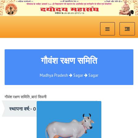
गौवंश रक्षण समिति
Madhya Pradesh
Sagar
Sagar
गौवंश रक्षण समिति ,बारां सिवनी
प्रेरणा:- संत शिरोमणी श्री विद्यासागरजी महाराज
स्थापना वर्ष:- 0