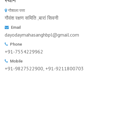
स्थान
गौशाला पत्ता
गौवंश रक्षण समिति ,बारां सिवनी
Email
dayodaymahasanghbpl@gmail.com
Phone
+91-7554229962
Mobile
+91-9827522900, +91-9211800703