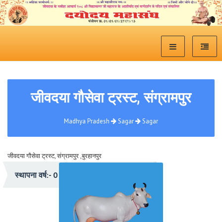
जीवदया गौसेवा ट्रस्ट, संग्रामपुर
Madhya Pradesh
Sagar
Sagar
जीवदया गौसेवा ट्रस्ट, संग्रामपुर ,बुरहानपुर
प्रेरणा:- संत शिरोमणी श्री विद्यासागरजी महाराज
स्थापना वर्ष:- 0