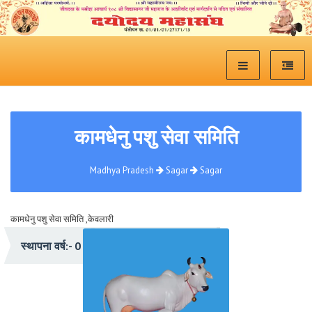
कामधेनु पशु सेवा समिति
Madhya Pradesh
Sagar
Sagar
कामधेनु पशु सेवा समिति ,केवलारी
प्रेरणा:- संत शिरोमणी श्री विद्यासागरजी महाराज
स्थापना वर्ष:- 0