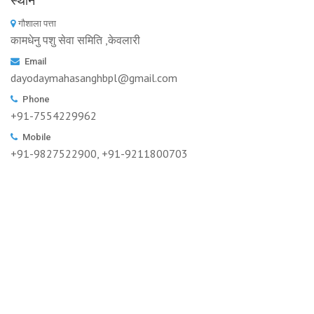
स्थान
गौशाला पत्ता
कामधेनु पशु सेवा समिति ,केवलारी
Email
dayodaymahasanghbpl@gmail.com
Phone
+91-7554229962
Mobile
+91-9827522900, +91-9211800703