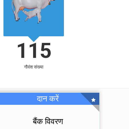
115
गौवंश संख्या
दान करें
बैंक विवरण